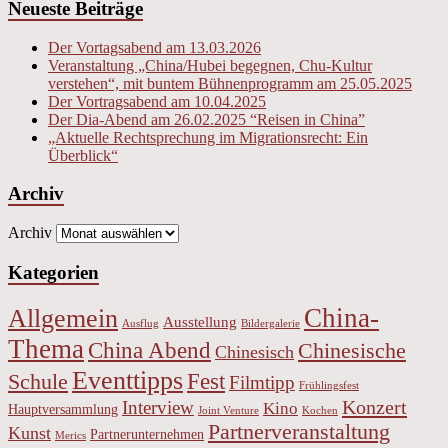
Neueste Beiträge
Der Vortagsabend am 13.03.2026
Veranstaltung „China/Hubei begegnen, Chu-Kultur
verstehen“, mit buntem Bühnenprogramm am 25.05.2025
Der Vortragsabend am 10.04.2025
Der Dia-Abend am 26.02.2025 “Reisen in China”
„Aktuelle Rechtsprechung im Migrationsrecht: Ein
Überblick“
Archiv
Archiv
Kategorien
China-
Allgemein
Ausstellung
Ausflug
Bildergalerie
Thema
China Abend
Chinesische
Chinesisch
Eventtipps
Fest
Schule
Filmtipp
Frühlingsfest
Konzert
Interview
Kino
Hauptversammlung
Joint Venture
Kochen
Partnerveranstaltung
Kunst
Partnerunternehmen
Merics