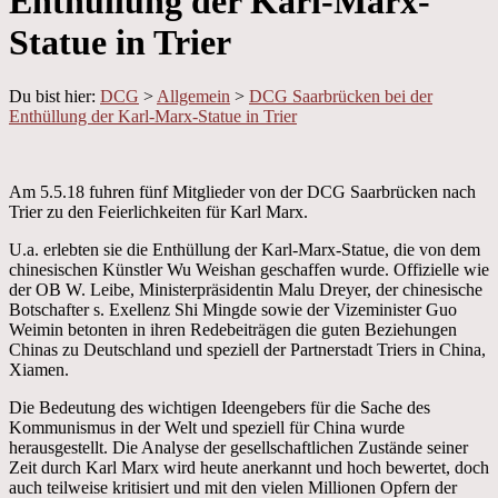
Enthüllung der Karl-Marx-
Statue in Trier
Du bist hier:
DCG
>
Allgemein
>
DCG Saarbrücken bei der
Enthüllung der Karl-Marx-Statue in Trier
Am 5.5.18 fuhren fünf Mitglieder von der DCG Saarbrücken nach
Trier zu den Feierlichkeiten für Karl Marx.
U.a. erlebten sie die Enthüllung der Karl-Marx-Statue, die von dem
chinesischen Künstler Wu Weishan geschaffen wurde. Offizielle wie
der OB W. Leibe, Ministerpräsidentin Malu Dreyer, der chinesische
Botschafter s. Exellenz Shi Mingde sowie der Vizeminister Guo
Weimin betonten in ihren Redebeiträgen die guten Beziehungen
Chinas zu Deutschland und speziell der Partnerstadt Triers in China,
Xiamen.
Die Bedeutung des wichtigen Ideengebers für die Sache des
Kommunismus in der Welt und speziell für China wurde
herausgestellt. Die Analyse der gesellschaftlichen Zustände seiner
Zeit durch Karl Marx wird heute anerkannt und hoch bewertet, doch
auch teilweise kritisiert und mit den vielen Millionen Opfern der